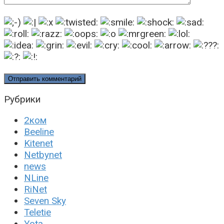
Рубрики
2ком
Beeline
Kitenet
Netbynet
news
NLine
RiNet
Seven Sky
Teletie
Yota