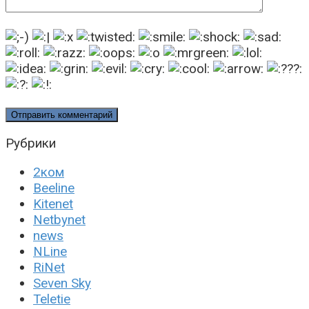
Рубрики
2ком
Beeline
Kitenet
Netbynet
news
NLine
RiNet
Seven Sky
Teletie